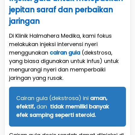
jepitan saraf dan perbaikan
jaringan
Di Klinik Halmahera Medika, kami fokus
melakukan injeksi intervensi nyeri
menggunakan
cairan gula
(dekstrosa,
yang biasa digunakan untuk infus) untuk
mengurangi nyeri dan memperbaiki
jaringan yang rusak.
Cairan gula (dekstrosa) ini
aman,
efektif,
dan
tidak memiliki banyak
efek samping seperti steroid.