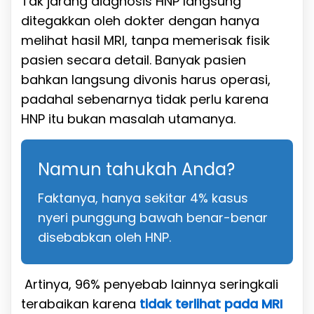
Tak jarang diagnosis HNP langsung
ditegakkan oleh dokter dengan hanya
melihat hasil MRI, tanpa memerisak fisik
pasien secara detail. Banyak pasien
bahkan langsung divonis harus operasi,
padahal sebenarnya tidak perlu karena
HNP itu bukan masalah utamanya.
Namun tahukah Anda?
Faktanya, hanya sekitar 4% kasus
nyeri punggung bawah benar-benar
disebabkan oleh HNP.
Artinya, 96% penyebab lainnya seringkali
terabaikan karena
tidak terlihat pada MRI