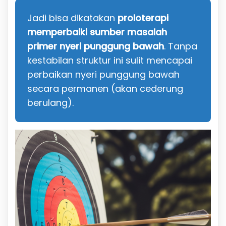
Jadi bisa dikatakan
proloterapi
memperbaiki sumber masalah
primer nyeri punggung bawah
. Tanpa
kestabilan struktur ini sulit mencapai
perbaikan nyeri punggung bawah
secara permanen (akan cederung
berulang).